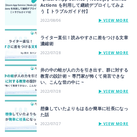
Actions を利用して継続デプロイしてみよ
う【 トラブルガイド付】
2022/08/06
▶︎ VIEW MORE
ライター直伝！読みやすさに差をつける文章
濃縮術
2022/07/28
▶︎ VIEW MORE
井の中の蛙が人の力を引き出す、群に対する
教育の設計術 ~ 専門家が怖くて発言できな
い、こんな世の中に ~
2022/07/28
▶︎ VIEW MORE
想像していたよりもはるか簡単に社長になっ
た話
2022/07/27
▶︎ VIEW MORE