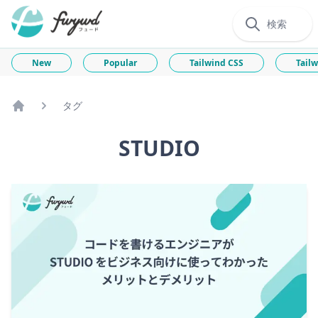
検索
New
Popular
Tailwind CSS
Tailw
タグ
Home
STUDIO