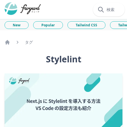
検索
New
Popular
Tailwind CSS
Tailw
タグ
Home
Stylelint