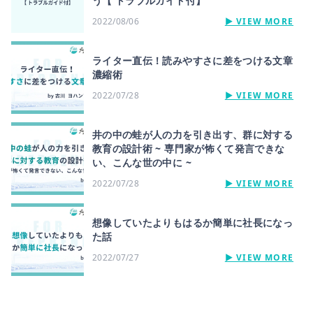
う【 トラブルガイド付】
2022/08/06
▶︎ VIEW MORE
ライター直伝！読みやすさに差をつける文章
濃縮術
2022/07/28
▶︎ VIEW MORE
井の中の蛙が人の力を引き出す、群に対する
教育の設計術 ~ 専門家が怖くて発言できな
い、こんな世の中に ~
2022/07/28
▶︎ VIEW MORE
想像していたよりもはるか簡単に社長になっ
た話
2022/07/27
▶︎ VIEW MORE