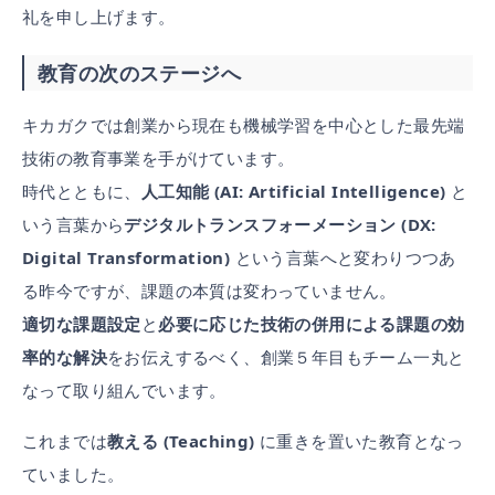
礼を申し上げます。
教育の次のステージへ
キカガクでは創業から現在も機械学習を中心とした最先端
技術の教育事業を手がけています。
時代とともに、
人工知能 (AI: Artificial Intelligence)
と
いう言葉から
デジタルトランスフォーメーション (DX:
Digital Transformation)
という言葉へと変わりつつあ
る昨今ですが、課題の本質は変わっていません。
適切な課題設定
と
必要に応じた技術の併用による課題の効
率的な解決
をお伝えするべく、創業５年目もチーム一丸と
なって取り組んでいます。
これまでは
教える (Teaching)
に重きを置いた教育となっ
ていました。